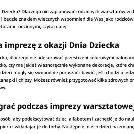
 Dziecka? Dlaczego nie zaplanować rodzinnych warsztatów w dom
a i będzie znakiem wiecznych wspomnień dla Was jako rodziców i
tatami rodzinnymi, czytaj dalej!
a imprezę z okazji Dnia Dziecka
Dziecka, dlaczego nie udekorować przestrzeni kolorowymi balona
ko, czy ma jakieś własnoręcznie wykonane dekoracje, które chc
dzieci mogły się swobodnie poruszać i bawić. Jeśli chodzi o j
k kanapki i chipsy. Możesz również przygotować kilka zdrowych 
wy.
grać podczas imprezy warsztatowej
posób, aby podekscytować dzieci alfabetem i zachęcić je do na
apieru i wkładając je do torby. Następnie, niech dzieci na zmia