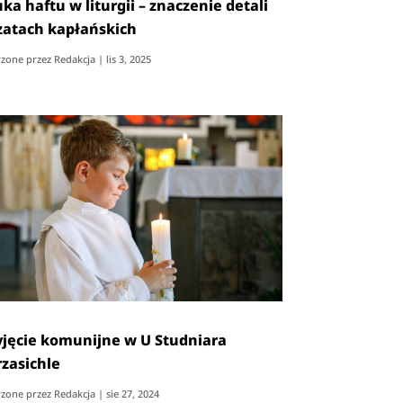
ka haftu w liturgii – znaczenie detali
zatach kapłańskich
zone przez
Redakcja
|
lis 3, 2025
yjęcie komunijne w U Studniara
zasichle
zone przez
Redakcja
|
sie 27, 2024