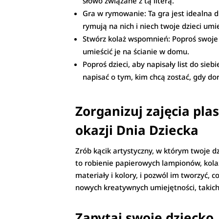
słowo związane z tą literą.
Gra w rymowanie: Ta gra jest idealna dl
rymują na nich i niech twoje dzieci umi
Stwórz kolaż wspomnień: Poproś swoje d
umieścić je na ścianie w domu.
Poproś dzieci, aby napisały list do sieb
napisać o tym, kim chcą zostać, gdy dor
Zorganizuj zajęcia pla
okazji Dnia Dziecka
Zrób kącik artystyczny, w którym twoje d
to robienie papierowych lampionów, kola
materiały i kolory, i pozwól im tworzyć, 
nowych kreatywnych umiejętności, takich 
Zapytaj swoje dziecko,