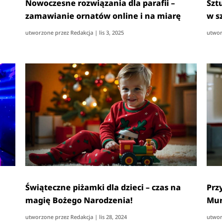
n
Nowoczesne rozwiązania dla parafii –
Sztu
zamawianie ornatów online i na miarę
w s
utworzone przez
Redakcja
|
lis 3, 2025
utwor
Świąteczne piżamki dla dzieci – czas na
Prz
magię Bożego Narodzenia!
Mur
utworzone przez
Redakcja
|
lis 28, 2024
utwor