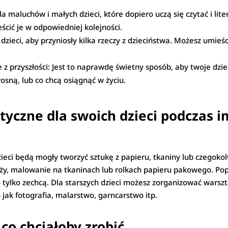
a maluchów i małych dzieci, które dopiero uczą się czytać i lite
eścić je w odpowiedniej kolejności.
zieci, aby przyniosły kilka rzeczy z dzieciństwa. Możesz umieśc
ie z przyszłości: Jest to naprawdę świetny sposób, aby twoje dzi
osną, lub co chcą osiągnąć w życiu.
styczne dla swoich dzieci podczas 
zieci będą mogły tworzyć sztukę z papieru, tkaniny lub czegok
ży, malowanie na tkaninach lub rolkach papieru pakowego. Popr
co tylko zechcą. Dla starszych dzieci możesz zorganizować warsz
jak fotografia, malarstwo, garncarstwo itp.
 co chciałoby zrobić