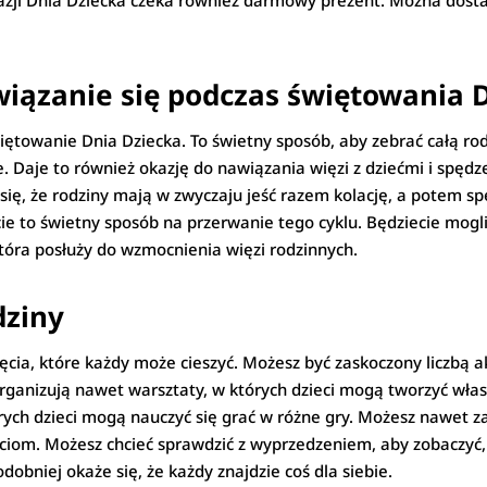
azji Dnia Dziecka czeka również darmowy prezent. Można dosta
wiązanie się podczas świętowania 
iętowanie Dnia Dziecka. To świetny sposób, aby zebrać całą ro
e. Daje to również okazję do nawiązania więzi z dziećmi i spędze
a się, że rodziny mają w zwyczaju jeść razem kolację, a potem 
ie to świetny sposób na przerwanie tego cyklu. Będziecie mogli
tóra posłuży do wzmocnienia więzi rodzinnych.
dziny
ęcia, które każdy może cieszyć. Możesz być zaskoczony liczbą 
rganizują nawet warsztaty, w których dzieci mogą tworzyć włas
rych dzieci mogą nauczyć się grać w różne gry. Możesz nawet z
ciom. Możesz chcieć sprawdzić z wyprzedzeniem, aby zobaczyć, 
obniej okaże się, że każdy znajdzie coś dla siebie.