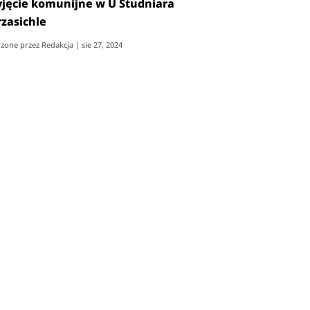
yjęcie komunijne w U Studniara
zasichle
zone przez
Redakcja
|
sie 27, 2024