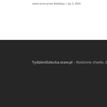
utworzone przez
Redakcja
|
sty 3, 2024
TydzienDziecka.waw.pl
– Rodzinne chwile,