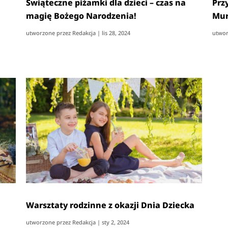
Świąteczne piżamki dla dzieci – czas na
Prz
magię Bożego Narodzenia!
Mur
utworzone przez
Redakcja
|
lis 28, 2024
utwor
Warsztaty rodzinne z okazji Dnia Dziecka
utworzone przez
Redakcja
|
sty 2, 2024