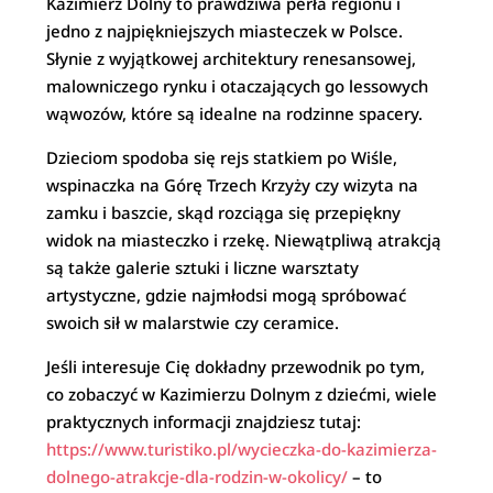
Kazimierz Dolny to prawdziwa perła regionu i
jedno z najpiękniejszych miasteczek w Polsce.
Słynie z wyjątkowej architektury renesansowej,
malowniczego rynku i otaczających go lessowych
wąwozów, które są idealne na rodzinne spacery.
Dzieciom spodoba się rejs statkiem po Wiśle,
wspinaczka na Górę Trzech Krzyży czy wizyta na
zamku i baszcie, skąd rozciąga się przepiękny
widok na miasteczko i rzekę. Niewątpliwą atrakcją
są także galerie sztuki i liczne warsztaty
artystyczne, gdzie najmłodsi mogą spróbować
swoich sił w malarstwie czy ceramice.
Jeśli interesuje Cię dokładny przewodnik po tym,
co zobaczyć w Kazimierzu Dolnym z dziećmi, wiele
praktycznych informacji znajdziesz tutaj:
https://www.turistiko.pl/wycieczka-do-kazimierza-
dolnego-atrakcje-dla-rodzin-w-okolicy/
– to