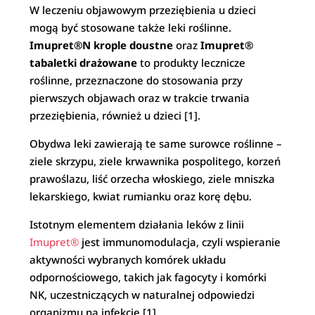
W leczeniu objawowym przeziębienia u dzieci
mogą być stosowane także leki roślinne.
Imupret®N krople doustne
oraz
Imupret®
tabaletki drażowane
to
produkty lecznicze
roślinne, przeznaczone do stosowania przy
pierwszych objawach oraz w trakcie trwania
przeziębienia, również u dzieci [1].
Obydwa leki zawierają te same surowce roślinne –
ziele skrzypu, ziele krwawnika pospolitego, korzeń
prawoślazu, liść orzecha włoskiego, ziele mniszka
lekarskiego, kwiat rumianku oraz korę dębu.
Istotnym elementem działania leków z linii
Imupret®
jest immunomodulacja, czyli wspieranie
aktywności wybranych komórek układu
odpornościowego, takich jak fagocyty i komórki
NK, uczestniczących w naturalnej odpowiedzi
organizmu na infekcję [1].