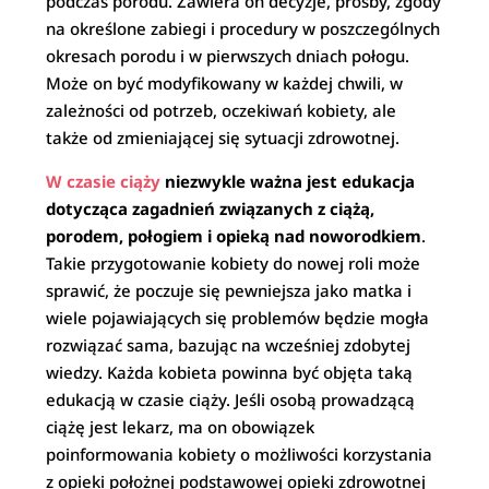
podczas porodu. Zawiera on decyzje, prośby, zgody
na określone zabiegi i procedury w poszczególnych
okresach porodu i w pierwszych dniach połogu.
Może on być modyfikowany w każdej chwili, w
zależności od potrzeb, oczekiwań kobiety, ale
także od zmieniającej się sytuacji zdrowotnej.
W czasie ciąży
niezwykle ważna jest edukacja
dotycząca zagadnień związanych z ciążą,
porodem, połogiem i opieką nad noworodkiem
.
Takie przygotowanie kobiety do nowej roli może
sprawić, że poczuje się pewniejsza jako matka i
wiele pojawiających się problemów będzie mogła
rozwiązać sama, bazując na wcześniej zdobytej
wiedzy. Każda kobieta powinna być objęta taką
edukacją w czasie ciąży. Jeśli osobą prowadzącą
ciążę jest lekarz, ma on obowiązek
poinformowania kobiety o możliwości korzystania
z opieki położnej podstawowej opieki zdrowotnej