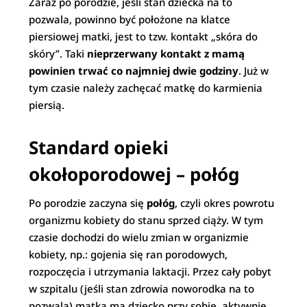
Zaraz po porodzie, jeśli stan dziecka na to
pozwala, powinno być położone na klatce
piersiowej matki, jest to tzw. kontakt „skóra do
skóry”. Taki
nieprzerwany kontakt z mamą
powinien trwać co najmniej dwie godziny
. Już w
tym czasie należy zachęcać matkę do karmienia
piersią.
Standard opieki
okołoporodowej – połóg
Po porodzie zaczyna się
połóg
, czyli okres powrotu
organizmu kobiety do stanu sprzed ciąży. W tym
czasie dochodzi do wielu zmian w organizmie
kobiety, np.: gojenia się ran porodowych,
rozpoczęcia i utrzymania laktacji. Przez cały pobyt
w szpitalu (jeśli stan zdrowia noworodka na to
pozwala) matka ma dziecko przy sobie, aktywnie