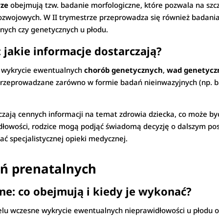
rze
obejmują tzw. badanie morfologiczne, które pozwala na sz
ozwojowych. W II trymestrze przeprowadza się również badani
ych czy genetycznych u płodu.
 jakie informacje dostarczają?
 wykrycie ewentualnych
chorób genetycznych
,
wad genetycz
zeprowadzane zarówno w formie badań nieinwazyjnych (np. bada
zają cennych informacji na temat zdrowia dziecka, co może być
idłowości, rodzice mogą podjąć świadomą decyzję o dalszym po
ć specjalistycznej opieki medycznej.
ń prenatalnych
ne: co obejmują i kiedy je wykonać?
lu wczesne wykrycie ewentualnych nieprawidłowości u płodu o