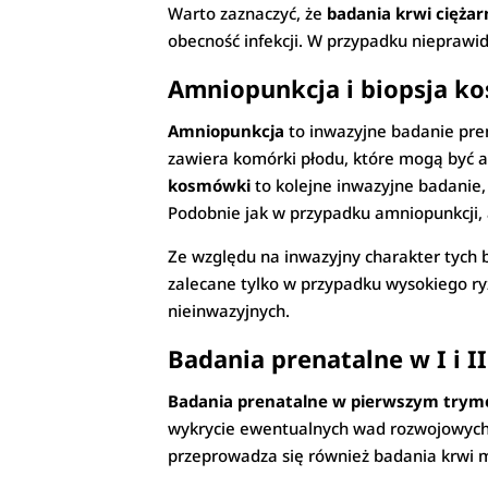
Warto zaznaczyć, że
badania krwi cięża
obecność infekcji. W przypadku nieprawi
Amniopunkcja i biopsja k
Amniopunkcja
to inwazyjne badanie pre
zawiera komórki płodu, które mogą być 
kosmówki
to kolejne inwazyjne badanie,
Podobnie jak w przypadku amniopunkcji, 
Ze względu na inwazyjny charakter tych b
zalecane tylko w przypadku wysokiego r
nieinwazyjnych.
Badania prenatalne w I i I
Badania prenatalne w pierwszym trym
wykrycie ewentualnych wad rozwojowych
przeprowadza się również badania krwi m