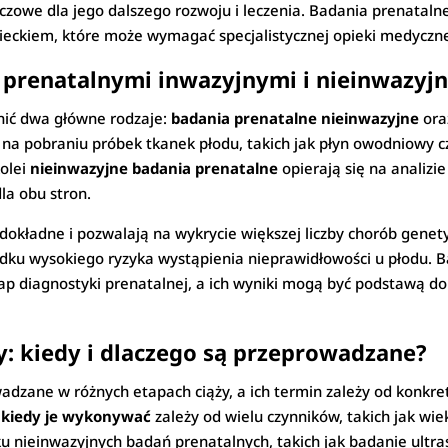
czowe dla jego dalszego rozwoju i leczenia. Badania prenataln
ieckiem, które może wymagać specjalistycznej opieki medyczne
 prenatalnymi inwazyjnymi i nieinwazyj
ić dwa główne rodzaje:
badania prenatalne nieinwazyjne
or
na pobraniu próbek tkanek płodu, takich jak płyn owodniowy c
kolei
nieinwazyjne badania prenatalne
opierają się na analizi
la obu stron.
dokładne i pozwalają na wykrycie większej liczby chorób genet
adku wysokiego ryzyka wystąpienia nieprawidłowości u płodu. B
p diagnostyki prenatalnej, a ich wyniki mogą być podstawą do
y: kiedy i dlaczego są przeprowadzane?
adzane w różnych etapach ciąży, a ich termin zależy od konkre
 kiedy je wykonywać
zależy od wielu czynników, takich jak wie
u nieinwazyjnych badań prenatalnych, takich jak badanie ultra