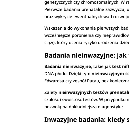
genetycznych czy chromosomalnych. W 
Pierwsze badania prenatalne zazwyczaj o
oraz wykrycie ewentualnych wad rozwoj
Wskazania do wykonania pierwszych badań
wcześniejsze poronienia czy nieprawidł
ciążę, który ocenia ryzyko urodzenia dz
Badania nieinwazyjne: jak w
Badania nieinwazyjne
, takie jak
test nif
DNA płodu. Dzięki tym
nieinwazyjnym t
Edwardsa czy zespół Patau, bez konieczn
Zalety
nieinwazyjnych testów prenata
czułość i swoistość testów. W przypadku
pozwolą na dokładniejszą diagnostykę.
Inwazyjne badania: kiedy s