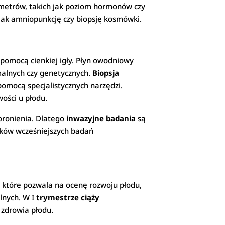
etrów, takich jak poziom hormonów czy
 jak amniopunkcję czy biopsję kosmówki.
pomocą cienkiej igły. Płyn owodniowy
alnych czy genetycznych.
Biopsja
pomocą specjalistycznych narzędzi.
ości u płodu.
poronienia. Dlatego
inwazyjne badania
są
ików wcześniejszych badań
 które pozwala na ocenę rozwoju płodu,
lnych. W I
trymestrze ciąży
 zdrowia płodu.