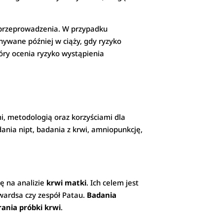
h przeprowadzenia. W przypadku
nywane później w ciąży, gdy ryzyko
óry ocenia ryzyko wystąpienia
i, metodologią oraz korzyściami dla
adania nipt, badania z krwi, amniopunkcję,
ię na analizie
krwi matki
. Ich celem jest
wardsa czy zespół Patau.
Badania
rania próbki krwi
.