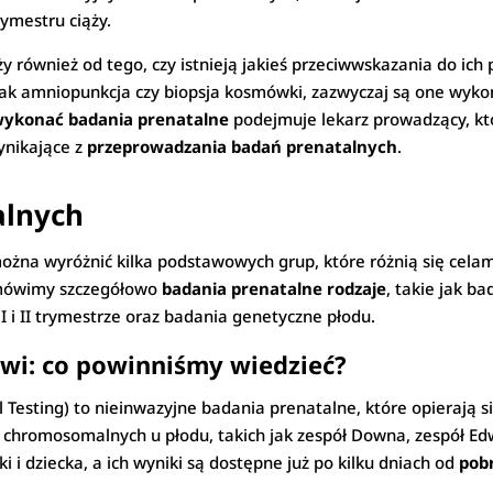
ymestru ciąży.
y również od tego, czy istnieją jakieś przeciwwskazania do ic
jak amniopunkcja czy biopsja kosmówki, zazwyczaj są one wyko
wykonać badania prenatalne
podejmuje lekarz prowadzący, kt
ynikające z
przeprowadzania badań prenatalnych
.
alnych
żna wyróżnić kilka podstawowych grup, które różnią się celam
 omówimy szczegółowo
badania prenatalne rodzaje
, takie jak b
 i II trymestrze oraz badania genetyczne płodu.
rwi: co powinniśmy wiedzieć?
 Testing) to nieinwazyjne badania prenatalne, które opierają s
chromosomalnych u płodu, takich jak zespół Downa, zespół Ed
i i dziecka, a ich wyniki są dostępne już po kilku dniach od
pob