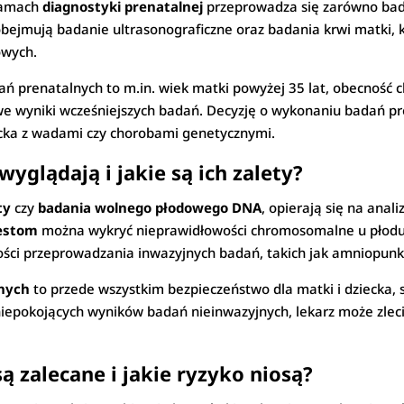
ramach
diagnostyki prenatalnej
przeprowadza się zarówno bada
bejmują badanie ultrasonograficzne oraz badania krwi matki, 
owych.
 prenatalnych to m.in. wiek matki powyżej 35 lat, obecność c
owe wyniki wcześniejszych badań. Decyzję o wykonaniu badań p
iecka z wadami czy chorobami genetycznymi.
yglądają i jakie są ich zalety?
ty
czy
badania wolnego płodowego DNA
, opierają się na anal
estom
można wykryć nieprawidłowości chromosomalne u płodu, 
ości przeprowadzania inwazyjnych badań, takich jak amniopunk
lnych
to przede wszystkim bezpieczeństwo dla matki i dziecka,
 niepokojących wyników badań nieinwazyjnych, lekarz może zle
ą zalecane i jakie ryzyko niosą?