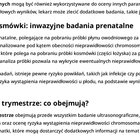
rnych
mogą być również wykorzystywane do oceny innych param
dłowych wyników, lekarz może zlecić dodatkowe badania, takie
osmówki: inwazyjne badania prenatalne
natalne, polegające na pobraniu próbki płynu owodniowego za 
analizowane pod kątem obecności nieprawidłowości chromosom
 które polega na pobraniu próbki kosmówki (części łożyska) za 
analiza próbki pozwala na wykrycie ewentualnych nieprawidłow
adań, istnieje pewne ryzyko powikłań, takich jak infekcje czy 
yzyka wystąpienia nieprawidłowości u płodu, na podstawie wyn
I trymestrze: co obejmują?
estrze
obejmują przede wszystkim badanie ultrasonograficzne,
 oraz ocenę ryzyka wystąpienia nieprawidłowości chromosoma
atki, które mogą dostarczyć dodatkowych informacji na temat