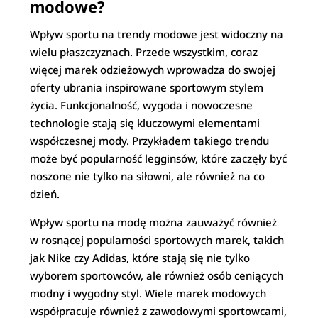
modowe?
Wpływ sportu na trendy modowe jest widoczny na
wielu płaszczyznach. Przede wszystkim, coraz
więcej marek odzieżowych wprowadza do swojej
oferty ubrania inspirowane sportowym stylem
życia. Funkcjonalność, wygoda i nowoczesne
technologie stają się kluczowymi elementami
współczesnej mody. Przykładem takiego trendu
może być popularność legginsów, które zaczęły być
noszone nie tylko na siłowni, ale również na co
dzień.
Wpływ sportu na modę można zauważyć również
w rosnącej popularności sportowych marek, takich
jak Nike czy Adidas, które stają się nie tylko
wyborem sportowców, ale również osób ceniących
modny i wygodny styl. Wiele marek modowych
współpracuje również z zawodowymi sportowcami,