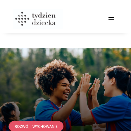
ROZWÓJ I WYCHOWANIE