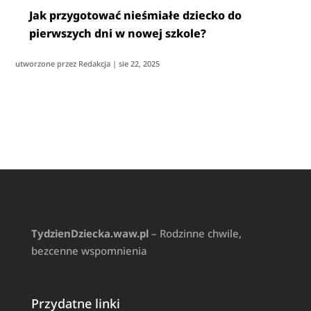
Jak przygotować nieśmiałe dziecko do
pierwszych dni w nowej szkole?
utworzone przez
Redakcja
|
sie 22, 2025
TydzienDziecka.waw.pl
– Rodzinne chwile,
bezcenne wspomnienia
Przydatne linki