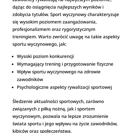
dążąc do osiągnięcia najlepszych wyników i
zdobycia tytułów. Sport wyczynowy charakteryzuje
się wysokim poziomem zaangażowania,
profesjonalizmem oraz rygorystycznym
treningiem. Warto zwrócić uwagę na takie aspekty
sportu wyczynowego, jak:
Wysoki poziom konkurencji
Wymagający trening i przygotowanie fizyczne
Wpływ sportu wyczynowego na zdrowie
zawodników
Psychologiczne aspekty rywalizacji sportowej
Śledzenie aktualności sportowych, zarówno
związanych z piłką nożną, jak i sportem
wyczynowym, pozwala na lepsze zrozumienie
świata sportu i jego wpływu na życie zawodników,
kibiców oraz społeczeństwa.