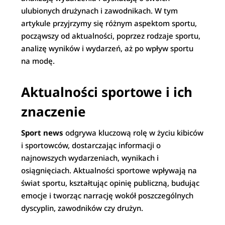
ulubionych drużynach i zawodnikach. W tym
artykule przyjrzymy się różnym aspektom sportu,
począwszy od aktualności, poprzez rodzaje sportu,
analizę wyników i wydarzeń, aż po wpływ sportu
na modę.
Aktualności sportowe i ich
znaczenie
Sport news
odgrywa kluczową rolę w życiu kibiców
i sportowców, dostarczając informacji o
najnowszych wydarzeniach, wynikach i
osiągnięciach. Aktualności sportowe wpływają na
świat sportu, kształtując opinię publiczną, budując
emocje i tworząc narrację wokół poszczególnych
dyscyplin, zawodników czy drużyn.