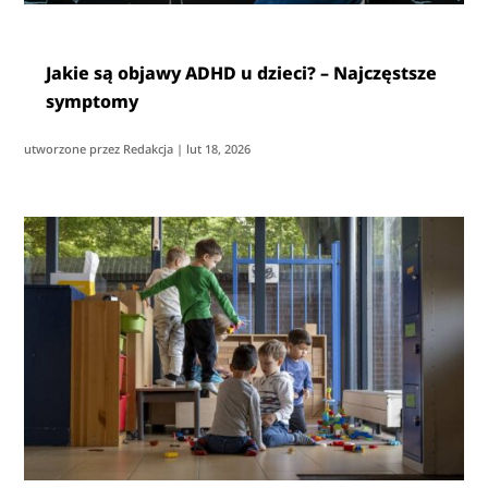
Jakie są objawy ADHD u dzieci? – Najczęstsze
symptomy
utworzone przez
Redakcja
|
lut 18, 2026