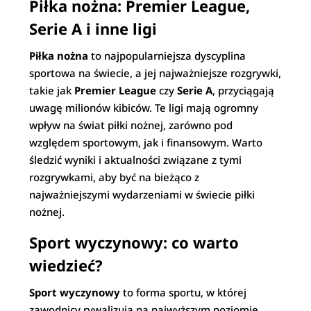
Piłka nożna: Premier League,
Serie A i inne ligi
Piłka nożna
to najpopularniejsza dyscyplina
sportowa na świecie, a jej najważniejsze rozgrywki,
takie jak
Premier League
czy
Serie A
, przyciągają
uwagę milionów kibiców. Te ligi mają ogromny
wpływ na świat piłki nożnej, zarówno pod
względem sportowym, jak i finansowym. Warto
śledzić wyniki i aktualności związane z tymi
rozgrywkami, aby być na bieżąco z
najważniejszymi wydarzeniami w świecie piłki
nożnej.
Sport wyczynowy: co warto
wiedzieć?
Sport wyczynowy
to forma sportu, w której
zawodnicy rywalizują na najwyższym poziomie,